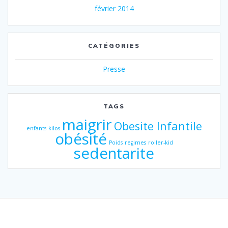
février 2014
CATÉGORIES
Presse
TAGS
maigrir
Obesite Infantile
enfants
kilos
obésité
Poids
regimes
roller-kid
sedentarite