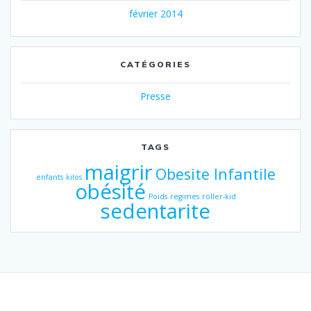
février 2014
CATÉGORIES
Presse
TAGS
maigrir
Obesite Infantile
enfants
kilos
obésité
Poids
regimes
roller-kid
sedentarite